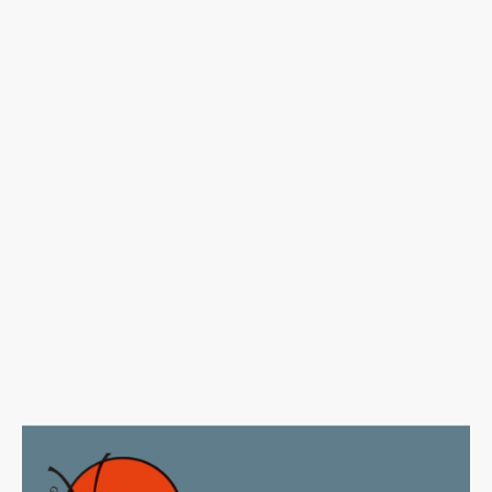
Heimathafen Neukölln,
16:00 Uhr
Lange Nacht der Chöre
12. September 2026,
Reformationskirche
Berlin-Moabit
21:30 Uhr
Mitsingen