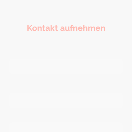
Kontakt aufnehmen
Name
*
Bitte trag bei gewünschter Antwort, bzw. Kontaktaufnahme
durch uns deine E-Mail-Adresse ein:
Nachricht