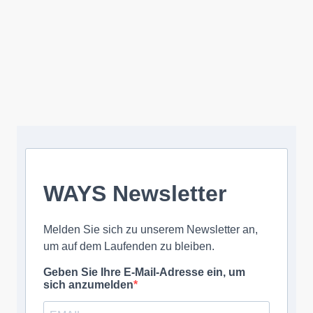
Lorem ipsum dolor sit amet, consectetur adipiscing elit. Nulla
euismod condimentum felis vitae efficitur. Sed vel dictum quam,
at blandit leo.
Lorem ipsum dolor sit amet, consectetur adipiscing elit. Nulla
euismod condimentum felis vitae efficitur. Sed vel dictum quam,
at blandit leo.
WAYS Newsletter
Melden Sie sich zu unserem Newsletter an,
um auf dem Laufenden zu bleiben.
Geben Sie Ihre E-Mail-Adresse ein, um
sich anzumelden