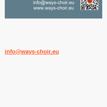
Für Interessierte gibt es 2x / Jahr eine
offene Probe
zum Mitsingen. Der
nächste Termin ist am
21.09.2026
.
Bei Interesse melde Dich unter
info@ways-choir.eu
!
Was schenkt man
einem Chor zu
Weihnachten?