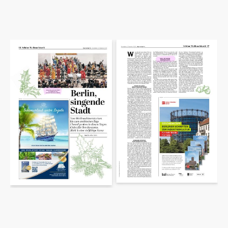
Tagesspiegel 06.12.2025,
Text Dorothee Nolte
Lorem ipsum dolor sit amet, consectetur adipiscing elit. Nulla
euismod condimentum felis vitae efficitur. Sed vel dictum quam,
at blandit leo.